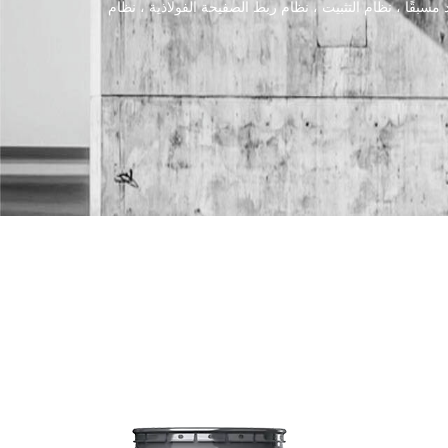
ألياف الكربون ، نظام صفيحة CFRP المُجهَّد مسبقًا ، نظام التثبيت ، نظام ربط الصفيحة الفولاذية ، نظام