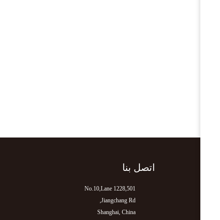
اتصل بنا
501,No.10,Lane 1228
Jiangchang Rd,
Shanghai, China