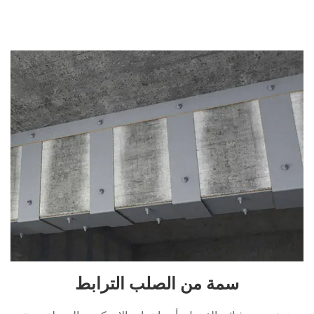
سمة من الصلب الترابط
• نوعين من ثنائي الفينول- أ ، راتنجات الإيبوكسي المعدلة ، منتج