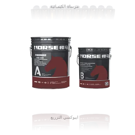
مكونات ايبوكسي