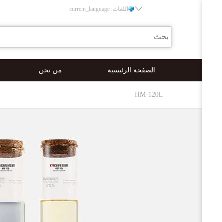
اللغات: current_language
الصفحة الرئيسية
من نحن
HM-120L