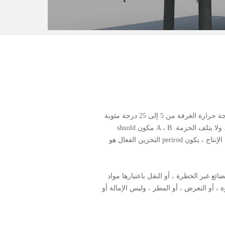
• احفظه في مخزن جاف وجاف في درجة حرارة الغرفة من 5 إلى 25 درجة مئوية
، ولا يتراكم في الهواء الطلق أو المطر ، ولا يتلف الحزمة. A ، B مكون shuold
تكون منفصلة لتجنب الاختلاط. من تاريخ الإنتاج ، يكون perirod التخزين الفعال هو
ئع غير الخطرة ، أو النقل باعتبارها مواد
وة ، أو التعرض ، أو المطر ، وليس الإمالة أو